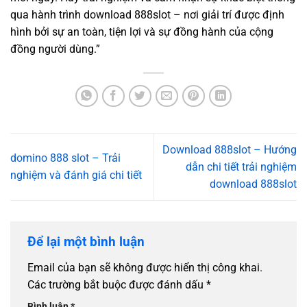
qua hành trình download 888slot – nơi giải trí được định
hình bởi sự an toàn, tiện lợi và sự đồng hành của cộng
đồng người dùng.”
Download 888slot – Hướng
domino 888 slot – Trải
dẫn chi tiết trải nghiệm
nghiệm và đánh giá chi tiết
download 888slot
Để lại một bình luận
Email của bạn sẽ không được hiển thị công khai.
Các trường bắt buộc được đánh dấu
*
Bình luận
*