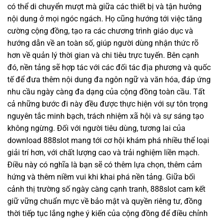
có thể di chuyển mượt mà giữa các thiết bị và tận hưởng
nội dung ở mọi ngóc ngách. Họ cũng hướng tới việc tăng
cường cộng đồng, tạo ra các chương trình giáo dục và
hướng dẫn về an toàn số, giúp người dùng nhận thức rõ
hơn về quản lý thời gian và chi tiêu trực tuyến. Bên cạnh
đó, nền tảng sẽ hợp tác với các đối tác địa phương và quốc
tế để đưa thêm nội dung đa ngôn ngữ và văn hóa, đáp ứng
nhu cầu ngày càng đa dạng của cộng đồng toàn cầu. Tất
cả những bước đi này đều được thực hiện với sự tôn trọng
nguyên tắc minh bạch, trách nhiệm xã hội và sự sáng tạo
không ngừng. Đối với người tiêu dùng, tương lai của
download 888slot mang tới cơ hội khám phá nhiều thể loại
giải trí hơn, với chất lượng cao và trải nghiệm liền mạch.
Điều này có nghĩa là bạn sẽ có thêm lựa chọn, thêm cảm
hứng và thêm niềm vui khi khai phá nền tảng. Giữa bối
cảnh thị trường số ngày càng cạnh tranh, 888slot cam kết
giữ vững chuẩn mực về bảo mật và quyền riêng tư, đồng
thời tiếp tục lắng nghe ý kiến của cộng đồng để điều chỉnh