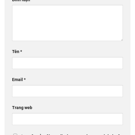
Tên
*
Email
*
Trang web