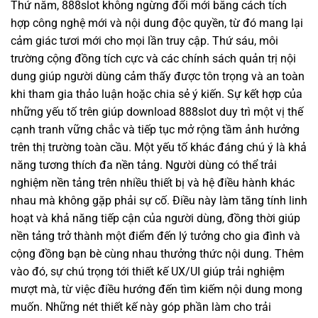
Thứ năm, 888slot không ngừng đổi mới bằng cách tích
hợp công nghệ mới và nội dung độc quyền, từ đó mang lại
cảm giác tươi mới cho mọi lần truy cập. Thứ sáu, môi
trường cộng đồng tích cực và các chính sách quản trị nội
dung giúp người dùng cảm thấy được tôn trọng và an toàn
khi tham gia thảo luận hoặc chia sẻ ý kiến. Sự kết hợp của
những yếu tố trên giúp download 888slot duy trì một vị thế
cạnh tranh vững chắc và tiếp tục mở rộng tầm ảnh hưởng
trên thị trường toàn cầu. Một yếu tố khác đáng chú ý là khả
năng tương thích đa nền tảng. Người dùng có thể trải
nghiệm nền tảng trên nhiều thiết bị và hệ điều hành khác
nhau mà không gặp phải sự cố. Điều này làm tăng tính linh
hoạt và khả năng tiếp cận của người dùng, đồng thời giúp
nền tảng trở thành một điểm đến lý tưởng cho gia đình và
cộng đồng bạn bè cùng nhau thưởng thức nội dung. Thêm
vào đó, sự chú trọng tới thiết kế UX/UI giúp trải nghiệm
mượt mà, từ việc điều hướng đến tìm kiếm nội dung mong
muốn. Những nét thiết kế này góp phần làm cho trải