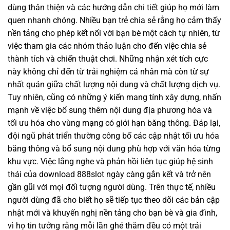
dùng thân thiện và các hướng dẫn chi tiết giúp họ mới làm
quen nhanh chóng. Nhiều bạn trẻ chia sẻ rằng họ cảm thấy
nền tảng cho phép kết nối với bạn bè một cách tự nhiên, từ
việc tham gia các nhóm thảo luận cho đến việc chia sẻ
thành tích và chiến thuật chơi. Những nhận xét tích cực
này không chỉ đến từ trải nghiệm cá nhân mà còn từ sự
nhất quán giữa chất lượng nội dung và chất lượng dịch vụ.
Tuy nhiên, cũng có những ý kiến mang tính xây dựng, nhấn
mạnh về việc bổ sung thêm nội dung địa phương hóa và
tối ưu hóa cho vùng mạng có giới hạn băng thông. Đáp lại,
đội ngũ phát triển thường công bố các cập nhật tối ưu hóa
băng thông và bổ sung nội dung phù hợp với văn hóa từng
khu vực. Việc lắng nghe và phản hồi liên tục giúp hệ sinh
thái của download 888slot ngày càng gắn kết và trở nên
gần gũi với mọi đối tượng người dùng. Trên thực tế, nhiều
người dùng đã cho biết họ sẽ tiếp tục theo dõi các bản cập
nhật mới và khuyến nghị nền tảng cho bạn bè và gia đình,
vì họ tin tưởng rằng mỗi lần ghé thăm đều có một trải