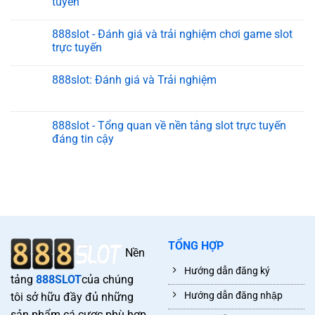
tuyến
888slot - Đánh giá và trải nghiệm chơi game slot
trực tuyến
888slot: Đánh giá và Trải nghiệm
888slot - Tổng quan về nền tảng slot trực tuyến
đáng tin cậy
TỔNG HỢP
Nền
Hướng dẫn đăng ký
tảng
888SLOT
của chúng
Hướng dẫn đăng nhập
tôi sở hữu đầy đủ những
sản phẩm cá cược phù hợp