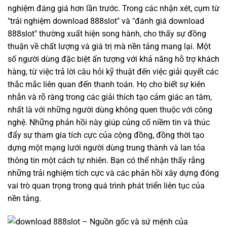
nghiệm đáng giá hơn lần trước. Trong các nhận xét, cụm từ
"trải nghiệm download 888slot" và "đánh giá download
888slot" thường xuất hiện song hành, cho thấy sự đồng
thuận về chất lượng và giá trị mà nền tảng mang lại. Một
số người dùng đặc biệt ấn tượng với khả năng hỗ trợ khách
hàng, từ việc trả lời câu hỏi kỹ thuật đến việc giải quyết các
thắc mắc liên quan đến thanh toán. Họ cho biết sự kiên
nhẫn và rõ ràng trong các giải thích tạo cảm giác an tâm,
nhất là với những người dùng không quen thuộc với công
nghệ. Những phản hồi này giúp củng cố niềm tin và thúc
đẩy sự tham gia tích cực của cộng đồng, đồng thời tạo
dựng một mạng lưới người dùng trung thành và lan tỏa
thông tin một cách tự nhiên. Bạn có thể nhận thấy rằng
những trải nghiệm tích cực và các phản hồi xây dựng đóng
vai trò quan trọng trong quá trình phát triển liên tục của
nền tảng.