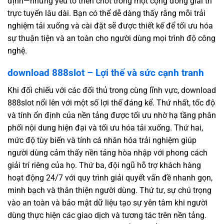
định—những yếu tố then chốt trong một cộng đồng giải trí
trực tuyến lâu dài. Bạn có thể dễ dàng thấy rằng mỗi trải
nghiệm tải xuống và cài đặt sẽ được thiết kế để tối ưu hóa
sự thuận tiện và an toàn cho người dùng mọi trình độ công
nghệ.
download 888slot – Lợi thế và sức cạnh tranh
Khi đối chiếu với các đối thủ trong cùng lĩnh vực, download
888slot nổi lên với một số lợi thế đáng kể. Thứ nhất, tốc độ
và tính ổn định của nền tảng được tối ưu nhờ hạ tầng phân
phối nội dung hiện đại và tối ưu hóa tải xuống. Thứ hai,
mức độ tùy biến và tính cá nhân hóa trải nghiệm giúp
người dùng cảm thấy nền tảng hòa nhập với phong cách
giải trí riêng của họ. Thứ ba, đội ngũ hỗ trợ khách hàng
hoạt động 24/7 với quy trình giải quyết vấn đề nhanh gọn,
minh bạch và thân thiện người dùng. Thứ tư, sự chú trọng
vào an toàn và bảo mật dữ liệu tạo sự yên tâm khi người
dùng thực hiện các giao dịch và tương tác trên nền tảng.