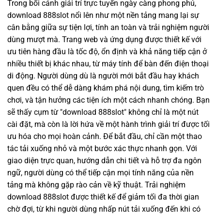
Trong bối cảnh giải trí trực tuyến ngày càng phong phú,
download 888slot nổi lên như một nền tảng mang lại sự
cân bằng giữa sự tiện lợi, tính an toàn và trải nghiệm người
dùng mượt mà. Trang web và ứng dụng được thiết kế với
ưu tiên hàng đầu là tốc độ, ổn định và khả năng tiếp cận ở
nhiều thiết bị khác nhau, từ máy tính để bàn đến điện thoại
di động. Người dùng dù là người mới bắt đầu hay khách
quen đều có thể dễ dàng khám phá nội dung, tìm kiếm trò
chơi, và tận hưởng các tiện ích một cách nhanh chóng. Bạn
sẽ thấy cụm từ "download 888slot" không chỉ là một nút
cài đặt, mà còn là lời hứa về một hành trình giải trí được tối
ưu hóa cho mọi hoàn cảnh. Để bắt đầu, chỉ cần một thao
tác tải xuống nhỏ và một bước xác thực nhanh gọn. Với
giao diện trực quan, hướng dẫn chi tiết và hỗ trợ đa ngôn
ngữ, người dùng có thể tiếp cận mọi tính năng của nền
tảng mà không gặp rào cản về kỹ thuật. Trải nghiệm
download 888slot được thiết kế để giảm tối đa thời gian
chờ đợi, từ khi người dùng nhấp nút tải xuống đến khi có