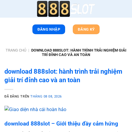
Chuyển
đến
nội
dung
ĐĂNG NHẬP
ĐĂNG KÝ
TRANG CHỦ
|
DOWNLOAD 888SLOT: HÀNH TRÌNH TRẢI NGHIỆM GIẢI
TRÍ ĐỈNH CAO VÀ AN TOÀN
download 888slot: hành trình trải nghiệm
giải trí đỉnh cao và an toàn
ĐÃ ĐĂNG TRÊN
THÁNG 08 08, 2026
download 888slot – Giới thiệu đầy cảm hứng