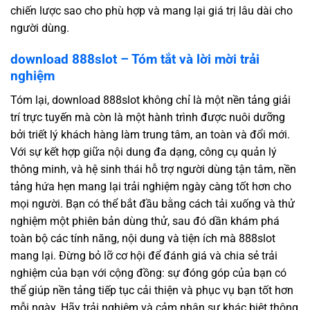
chiến lược sao cho phù hợp và mang lại giá trị lâu dài cho
người dùng.
download 888slot – Tóm tắt và lời mời trải
nghiệm
Tóm lại, download 888slot không chỉ là một nền tảng giải
trí trực tuyến mà còn là một hành trình được nuôi dưỡng
bởi triết lý khách hàng làm trung tâm, an toàn và đổi mới.
Với sự kết hợp giữa nội dung đa dạng, công cụ quản lý
thông minh, và hệ sinh thái hỗ trợ người dùng tận tâm, nền
tảng hứa hẹn mang lại trải nghiệm ngày càng tốt hơn cho
mọi người. Bạn có thể bắt đầu bằng cách tải xuống và thử
nghiệm một phiên bản dùng thử, sau đó dần khám phá
toàn bộ các tính năng, nội dung và tiện ích mà 888slot
mang lại. Đừng bỏ lỡ cơ hội để đánh giá và chia sẻ trải
nghiệm của bạn với cộng đồng: sự đóng góp của bạn có
thể giúp nền tảng tiếp tục cải thiện và phục vụ bạn tốt hơn
mỗi ngày. Hãy trải nghiệm và cảm nhận sự khác biệt thông