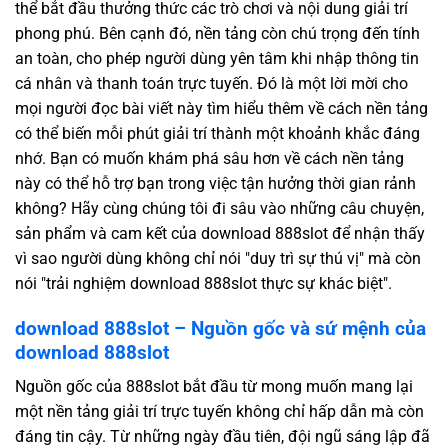
thể bắt đầu thưởng thức các trò chơi và nội dung giải trí
phong phú. Bên cạnh đó, nền tảng còn chú trọng đến tính
an toàn, cho phép người dùng yên tâm khi nhập thông tin
cá nhân và thanh toán trực tuyến. Đó là một lời mời cho
mọi người đọc bài viết này tìm hiểu thêm về cách nền tảng
có thể biến mỗi phút giải trí thành một khoảnh khắc đáng
nhớ. Bạn có muốn khám phá sâu hơn về cách nền tảng
này có thể hỗ trợ bạn trong việc tận hưởng thời gian rảnh
không? Hãy cùng chúng tôi đi sâu vào những câu chuyện,
sản phẩm và cam kết của download 888slot để nhận thấy
vì sao người dùng không chỉ nói "duy trì sự thú vị" mà còn
nói "trải nghiệm download 888slot thực sự khác biệt".
download 888slot – Nguồn gốc và sứ mệnh của
download 888slot
Nguồn gốc của 888slot bắt đầu từ mong muốn mang lại
một nền tảng giải trí trực tuyến không chỉ hấp dẫn mà còn
đáng tin cậy. Từ những ngày đầu tiên, đội ngũ sáng lập đã