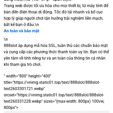
Trang web được tối ưu hóa cho mọi thiết bị, từ máy tính để
bàn đến điện thoại di động. Tốc độ tải nhanh và bố cục
hợp lý giúp người chơi tận hưởng trải nghiệm liền mạch,
bất kể bạn ở đâu.
\n
An toàn và bảo mật
\n
888slot áp dụng mã hóa SSL, tuân thủ các chuẩn bảo mật
và cung cấp các phương thức thanh toán uy tín. Bạn có thể
yên tâm về tính riêng tư và an toàn của thông tin cá nhân
khi tham gia trò chơi.
" width="800" height="400"
title="https://vnimg.static01.top/text/888slot/888slot-
text2603301721.webp"
srcset="https://vnimg.static01.top/text/888slot/888slot-
text260331228.webp" sizes="(max-width: 800px) 100vw,
800px">