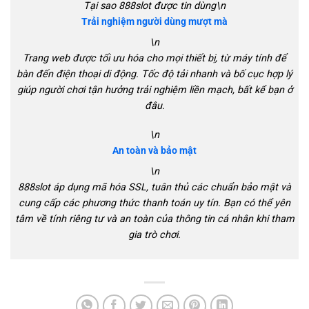
Tại sao 888slot được tin dùng\n
Trải nghiệm người dùng mượt mà
\n
Trang web được tối ưu hóa cho mọi thiết bị, từ máy tính để
bàn đến điện thoại di động. Tốc độ tải nhanh và bố cục hợp lý
giúp người chơi tận hưởng trải nghiệm liền mạch, bất kể bạn ở
đâu.
\n
An toàn và bảo mật
\n
888slot áp dụng mã hóa SSL, tuân thủ các chuẩn bảo mật và
cung cấp các phương thức thanh toán uy tín. Bạn có thể yên
tâm về tính riêng tư và an toàn của thông tin cá nhân khi tham
gia trò chơi.