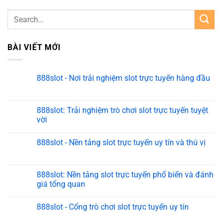
BÀI VIẾT MỚI
888slot - Nơi trải nghiệm slot trực tuyến hàng đầu
888slot: Trải nghiệm trò chơi slot trực tuyến tuyệt
vời
888slot - Nền tảng slot trực tuyến uy tín và thú vị
888slot: Nền tảng slot trực tuyến phổ biến và đánh
giá tổng quan
888slot - Cổng trò chơi slot trực tuyến uy tín