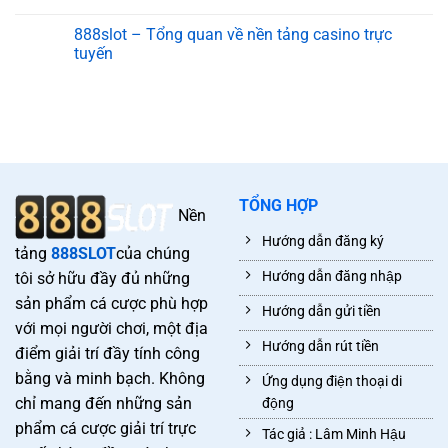
888slot – Tổng quan về nền tảng casino trực
tuyến
TỔNG HỢP
Nền
Hướng dẫn đăng ký
tảng
888SLOT
của chúng
Hướng dẫn đăng nhập
tôi sở hữu đầy đủ những
sản phẩm cá cược phù hợp
Hướng dẫn gửi tiền
với mọi người chơi, một địa
Hướng dẫn rút tiền
điểm giải trí đầy tính công
bằng và minh bạch. Không
Ứng dụng điện thoại di
chỉ mang đến những sản
động
phẩm cá cược giải trí trực
Tác giả : Lâm Minh Hậu