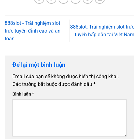
888slot - Trải nghiệm slot
888slot: Trải nghiệm slot trực
trực tuyến đỉnh cao và an
tuyến hấp dẫn tại Việt Nam
toàn
Để lại một bình luận
Email của bạn sẽ không được hiển thị công khai.
Các trường bắt buộc được đánh dấu
*
Bình luận
*