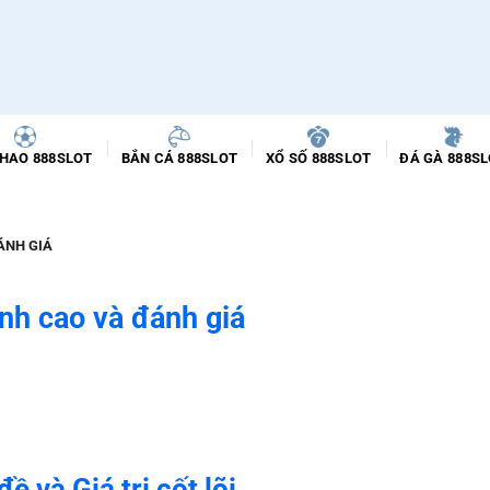
THAO 888SLOT
BẮN CÁ 888SLOT
XỔ SỐ 888SLOT
ĐÁ GÀ 888S
ÁNH GIÁ
ỉnh cao và đánh giá
ề và Giá trị cốt lõi