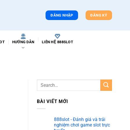
ĐĂNG NHẬP
ĐĂNG KÝ
LOT
HƯỚNG DẪN
LIÊN HỆ 888SLOT
BÀI VIẾT MỚI
888slot - Đánh giá và trải
nghiệm chơi game slot trực