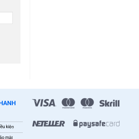
NHANH
̀u kiệṇ
̉o mậṭ