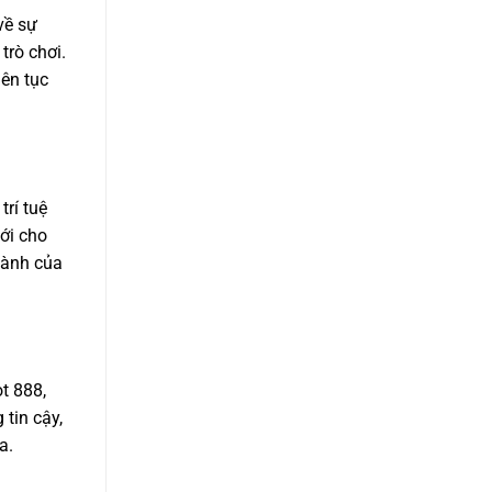
về sự
trò chơi.
iên tục
rí tuệ
mới cho
hành của
t 888,
tin cậy,
a.