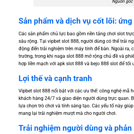
Nguồn gốc 
Sản phẩm và dịch vụ cốt lõi: ứng
Các sản phẩm chủ lực bao gồm nền tảng chơi slot trực 
sâu rộng. Tại vipbet slot 888, người dùng có thể trải n
động đến trải nghiệm trên máy tính để bàn. Ngoài ra, c
trường, trong khi naga slot 888 mở rộng chủ đề và ph
hợp liền mạch với apk slot 888 và bejo 888 slot để tối 
Lợi thế và cạnh tranh
Vipbet slot 888 nổi bật với các ưu thế: công nghệ mã hó
khách hàng 24/7 và giao diện người dùng trực quan. Bê
lựa chọn trò chơi và tính sáng tạo. Các yếu tố này giúp
mang lại trải nghiệm mượt mà cho người chơi.
Trải nghiệm người dùng và phản