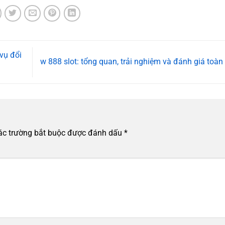
 vụ đổi
w 888 slot: tổng quan, trải nghiệm và đánh giá toàn
ác trường bắt buộc được đánh dấu
*