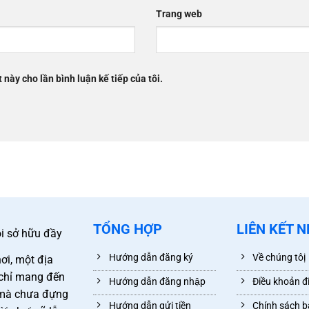
Trang web
 này cho lần bình luận kế tiếp của tôi.
TỔNG HỢP
LIÊN KẾT 
i sở hữu đầy
Hướng dẫn đăng ký
Về chúng tôị
ơi, một địa
 chỉ mang đến
Hướng dẫn đăng nhập
Điều khoản điê
u mà chưa đựng
Hướng dẫn gửi tiền
Chính sách ba