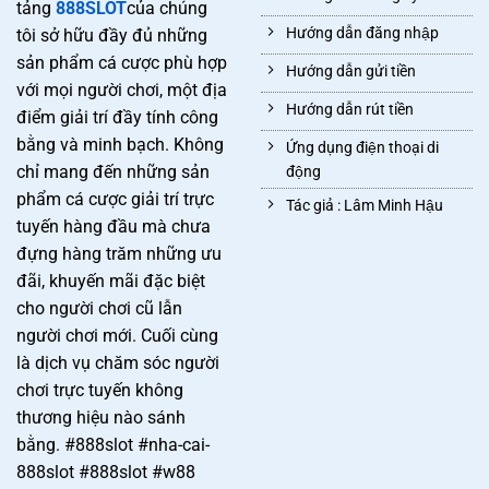
tảng
888SLOT
của chúng
Hướng dẫn đăng nhập
tôi sở hữu đầy đủ những
sản phẩm cá cược phù hợp
Hướng dẫn gửi tiền
với mọi người chơi, một địa
Hướng dẫn rút tiền
điểm giải trí đầy tính công
bằng và minh bạch. Không
Ứng dụng điện thoại di
chỉ mang đến những sản
động
phẩm cá cược giải trí trực
Tác giả : Lâm Minh Hậu
tuyến hàng đầu mà chưa
đựng hàng trăm những ưu
đãi, khuyến mãi đặc biệt
cho người chơi cũ lẫn
người chơi mới. Cuối cùng
là dịch vụ chăm sóc người
chơi trực tuyến không
thương hiệu nào sánh
bằng. #888slot #nha-cai-
888slot #888slot #w88