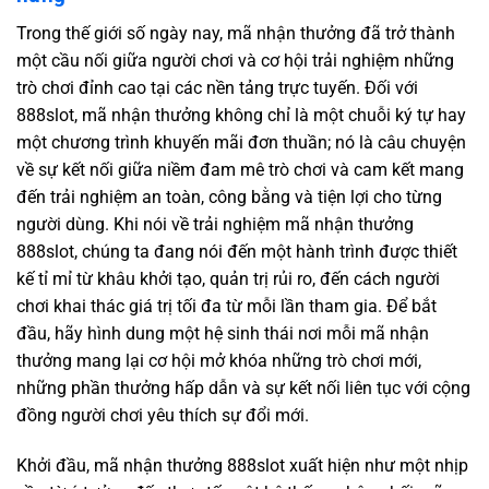
Trong thế giới số ngày nay, mã nhận thưởng đã trở thành
một cầu nối giữa người chơi và cơ hội trải nghiệm những
trò chơi đỉnh cao tại các nền tảng trực tuyến. Đối với
888slot, mã nhận thưởng không chỉ là một chuỗi ký tự hay
một chương trình khuyến mãi đơn thuần; nó là câu chuyện
về sự kết nối giữa niềm đam mê trò chơi và cam kết mang
đến trải nghiệm an toàn, công bằng và tiện lợi cho từng
người dùng. Khi nói về trải nghiệm mã nhận thưởng
888slot, chúng ta đang nói đến một hành trình được thiết
kế tỉ mỉ từ khâu khởi tạo, quản trị rủi ro, đến cách người
chơi khai thác giá trị tối đa từ mỗi lần tham gia. Để bắt
đầu, hãy hình dung một hệ sinh thái nơi mỗi mã nhận
thưởng mang lại cơ hội mở khóa những trò chơi mới,
những phần thưởng hấp dẫn và sự kết nối liên tục với cộng
đồng người chơi yêu thích sự đổi mới.
Khởi đầu, mã nhận thưởng 888slot xuất hiện như một nhịp