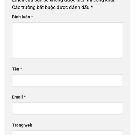
Các trường bắt buộc được đánh dấu
*
Bình luận
*
Tên
*
Email
*
Trang web