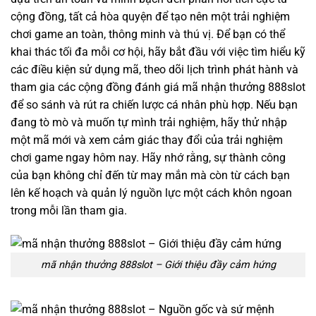
cộng đồng, tất cả hòa quyện để tạo nên một trải nghiệm
chơi game an toàn, thông minh và thú vị. Để bạn có thể
khai thác tối đa mỗi cơ hội, hãy bắt đầu với việc tìm hiểu kỹ
các điều kiện sử dụng mã, theo dõi lịch trình phát hành và
tham gia các cộng đồng đánh giá mã nhận thưởng 888slot
để so sánh và rút ra chiến lược cá nhân phù hợp. Nếu bạn
đang tò mò và muốn tự mình trải nghiệm, hãy thử nhập
một mã mới và xem cảm giác thay đổi của trải nghiệm
chơi game ngay hôm nay. Hãy nhớ rằng, sự thành công
của bạn không chỉ đến từ may mắn mà còn từ cách bạn
lên kế hoạch và quản lý nguồn lực một cách khôn ngoan
trong mỗi lần tham gia.
mã nhận thưởng 888slot – Giới thiệu đầy cảm hứng