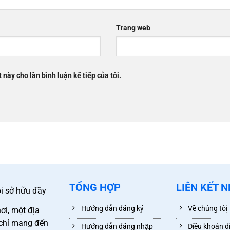
Trang web
 này cho lần bình luận kế tiếp của tôi.
TỔNG HỢP
LIÊN KẾT 
i sở hữu đầy
Hướng dẫn đăng ký
Về chúng tôị
ơi, một địa
 chỉ mang đến
Hướng dẫn đăng nhập
Điều khoản điê