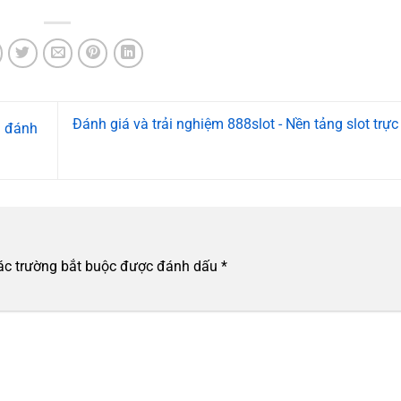
Đánh giá và trải nghiệm 888slot - Nền tảng slot trực
à đánh
ác trường bắt buộc được đánh dấu
*