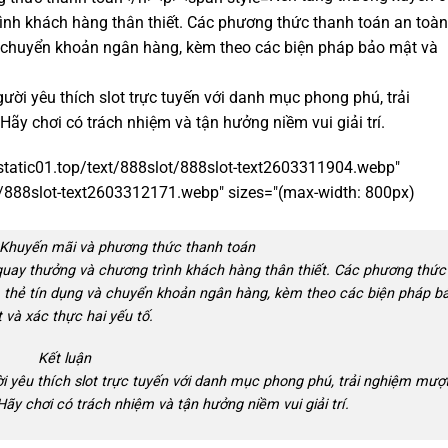
ình khách hàng thân thiết. Các phương thức thanh toán an toàn
và chuyển khoản ngân hàng, kèm theo các biện pháp bảo mật và
gười yêu thích slot trực tuyến với danh mục phong phú, trải
y chơi có trách nhiệm và tận hưởng niềm vui giải trí.
g.static01.top/text/888slot/888slot-text2603311904.webp"
ot/888slot-text2603312171.webp" sizes="(max-width: 800px)
Khuyến mãi và phương thức thanh toán
quay thưởng và chương trình khách hàng thân thiết. Các phương thức
ử, thẻ tín dụng và chuyển khoản ngân hàng, kèm theo các biện pháp b
 và xác thực hai yếu tố.
Kết luận
ời yêu thích slot trực tuyến với danh mục phong phú, trải nghiệm mượ
ãy chơi có trách nhiệm và tận hưởng niềm vui giải trí.