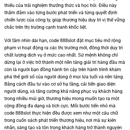
thiếu của trải nghiệm thưởng thức và học hỏi. Điều này
thấm đẫm vào từng bước phát triển và từng quyết định
chiến lược của công ty, giúp thương hiệu duy trì vị thế vững
chắc trên thị trường cạnh tranh khốc liệt.
Với tầm nhìn dài hạn, code 888slot đặt mục tiêu mở rộng
phạm vi hoạt động ra các thị trường mới, đồng thời duy trì
chất lượng dịch vụ ở mức cao nhất. Sứ mệnh không chỉ
dừng lại ở việc trở thành một nền tảng giải trí hàng đầu mà
còn là người bạn đồng hành tin cậy trên hành trình khám
phá thế giới số của người dùng ở mọi lứa tuổi và nền tảng.
Bằng cách đầu tư vào cơ sở hạ tầng, cải tiến giao diện
người dùng, và tăng cường khả năng phục vụ khách hàng
trong nhiều múi giờ, thương hiệu mong muốn tạo ra một
cộng đồng đa dạng và tích cực. Mỗi bước tiến nhỏ mà
code 888slot thực hiện đều được xem như một câu chữ
trong cuốn sách phát triển thương hiệu, nơi mà sự kiên
nhẫn, sáng tạo và tôn trọng khách hàng trở thành nguyện