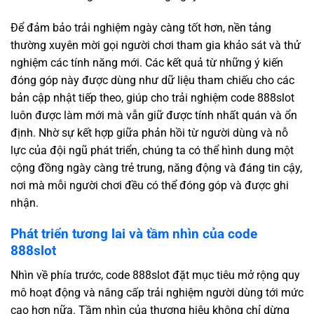
Để đảm bảo trải nghiệm ngày càng tốt hơn, nền tảng
thường xuyên mời gọi người chơi tham gia khảo sát và thử
nghiệm các tính năng mới. Các kết quả từ những ý kiến
đóng góp này được dùng như dữ liệu tham chiếu cho các
bản cập nhật tiếp theo, giúp cho trải nghiệm code 888slot
luôn được làm mới mà vẫn giữ được tính nhất quán và ổn
định. Nhờ sự kết hợp giữa phản hồi từ người dùng và nỗ
lực của đội ngũ phát triển, chúng ta có thể hình dung một
cộng đồng ngày càng trẻ trung, năng động và đáng tin cậy,
nơi mà mỗi người chơi đều có thể đóng góp và được ghi
nhận.
Phát triển tương lai và tầm nhìn của code
888slot
Nhìn về phía trước, code 888slot đặt mục tiêu mở rộng quy
mô hoạt động và nâng cấp trải nghiệm người dùng tới mức
cao hơn nữa. Tầm nhìn của thương hiệu không chỉ dừng