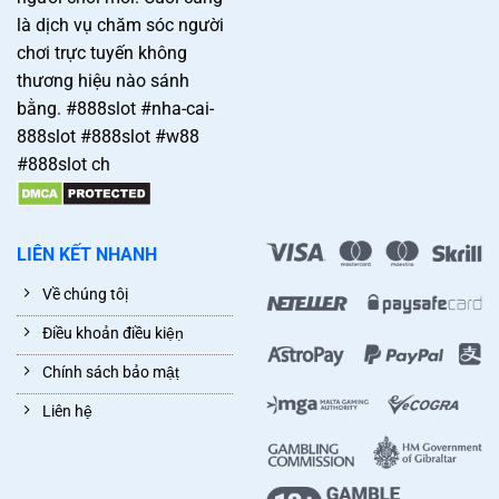
là dịch vụ chăm sóc người
chơi trực tuyến không
thương hiệu nào sánh
bằng. #888slot #nha-cai-
888slot #888slot #w88
#888slot ch
LIÊN KẾT NHANH
Về chúng tôị
Điều khoản điều kiệṇ
Chính sách bảo mậṭ
Liên hệ̣