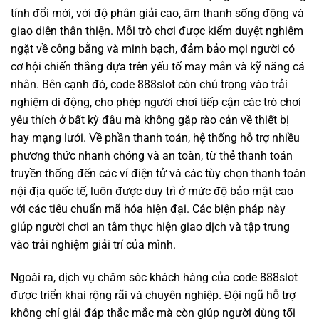
tính đổi mới, với độ phân giải cao, âm thanh sống động và
giao diện thân thiện. Mỗi trò chơi được kiểm duyệt nghiêm
ngặt về công bằng và minh bạch, đảm bảo mọi người có
cơ hội chiến thắng dựa trên yếu tố may mắn và kỹ năng cá
nhân. Bên cạnh đó, code 888slot còn chú trọng vào trải
nghiệm di động, cho phép người chơi tiếp cận các trò chơi
yêu thích ở bất kỳ đâu mà không gặp rào cản về thiết bị
hay mạng lưới. Về phần thanh toán, hệ thống hỗ trợ nhiều
phương thức nhanh chóng và an toàn, từ thẻ thanh toán
truyền thống đến các ví điện tử và các tùy chọn thanh toán
nội địa quốc tế, luôn được duy trì ở mức độ bảo mật cao
với các tiêu chuẩn mã hóa hiện đại. Các biện pháp này
giúp người chơi an tâm thực hiện giao dịch và tập trung
vào trải nghiệm giải trí của mình.
Ngoài ra, dịch vụ chăm sóc khách hàng của code 888slot
được triển khai rộng rãi và chuyên nghiệp. Đội ngũ hỗ trợ
không chỉ giải đáp thắc mắc mà còn giúp người dùng tối