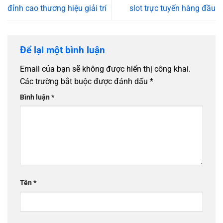
đỉnh cao thương hiệu giải trí
slot trực tuyến hàng đầu
Để lại một bình luận
Email của bạn sẽ không được hiển thị công khai.
Các trường bắt buộc được đánh dấu
*
Bình luận
*
Tên
*