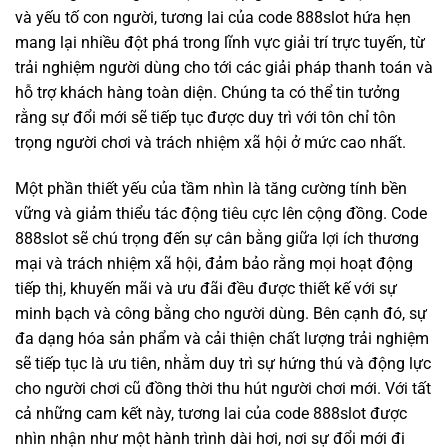
và yếu tố con người, tương lai của code 888slot hứa hẹn
mang lại nhiều đột phá trong lĩnh vực giải trí trực tuyến, từ
trải nghiệm người dùng cho tới các giải pháp thanh toán và
hỗ trợ khách hàng toàn diện. Chúng ta có thể tin tưởng
rằng sự đổi mới sẽ tiếp tục được duy trì với tôn chỉ tôn
trọng người chơi và trách nhiệm xã hội ở mức cao nhất.
Một phần thiết yếu của tầm nhìn là tăng cường tính bền
vững và giảm thiểu tác động tiêu cực lên cộng đồng. Code
888slot sẽ chú trọng đến sự cân bằng giữa lợi ích thương
mại và trách nhiệm xã hội, đảm bảo rằng mọi hoạt động
tiếp thị, khuyến mãi và ưu đãi đều được thiết kế với sự
minh bạch và công bằng cho người dùng. Bên cạnh đó, sự
đa dạng hóa sản phẩm và cải thiện chất lượng trải nghiệm
sẽ tiếp tục là ưu tiên, nhằm duy trì sự hứng thú và động lực
cho người chơi cũ đồng thời thu hút người chơi mới. Với tất
cả những cam kết này, tương lai của code 888slot được
nhìn nhận như một hành trình dài hơi, nơi sự đổi mới đi