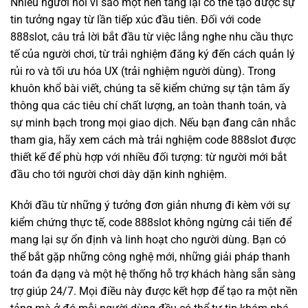
Nhiều người hỏi vì sao một nền tảng lại có thể tạo được sự
tin tưởng ngay từ lần tiếp xúc đầu tiên. Đối với code
888slot, câu trả lời bắt đầu từ việc lắng nghe nhu cầu thực
tế của người chơi, từ trải nghiệm đăng ký đến cách quản lý
rủi ro và tối ưu hóa UX (trải nghiệm người dùng). Trong
khuôn khổ bài viết, chúng ta sẽ kiểm chứng sự tận tâm ấy
thông qua các tiêu chí chất lượng, an toàn thanh toán, và
sự minh bạch trong mọi giao dịch. Nếu bạn đang cân nhắc
tham gia, hãy xem cách mà trải nghiệm code 888slot được
thiết kế để phù hợp với nhiều đối tượng: từ người mới bắt
đầu cho tới người chơi dày dặn kinh nghiệm.
Khởi đầu từ những ý tưởng đơn giản nhưng đi kèm với sự
kiểm chứng thực tế, code 888slot không ngừng cải tiến để
mang lại sự ổn định và linh hoạt cho người dùng. Bạn có
thể bắt gặp những công nghệ mới, những giải pháp thanh
toán đa dạng và một hệ thống hỗ trợ khách hàng sẵn sàng
trợ giúp 24/7. Mọi điều này được kết hợp để tạo ra một nền