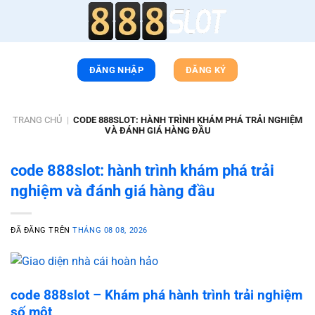
Chuyển
đến
nội
dung
ĐĂNG NHẬP
ĐĂNG KÝ
TRANG CHỦ
|
CODE 888SLOT: HÀNH TRÌNH KHÁM PHÁ TRẢI NGHIỆM
VÀ ĐÁNH GIÁ HÀNG ĐẦU
code 888slot: hành trình khám phá trải
nghiệm và đánh giá hàng đầu
ĐÃ ĐĂNG TRÊN
THÁNG 08 08, 2026
code 888slot – Khám phá hành trình trải nghiệm
số một