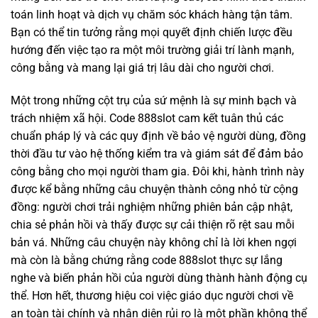
toán linh hoạt và dịch vụ chăm sóc khách hàng tận tâm.
Bạn có thể tin tưởng rằng mọi quyết định chiến lược đều
hướng đến việc tạo ra một môi trường giải trí lành mạnh,
công bằng và mang lại giá trị lâu dài cho người chơi.
Một trong những cột trụ của sứ mệnh là sự minh bạch và
trách nhiệm xã hội. Code 888slot cam kết tuân thủ các
chuẩn pháp lý và các quy định về bảo vệ người dùng, đồng
thời đầu tư vào hệ thống kiểm tra và giám sát để đảm bảo
công bằng cho mọi người tham gia. Đôi khi, hành trình này
được kể bằng những câu chuyện thành công nhỏ từ cộng
đồng: người chơi trải nghiệm những phiên bản cập nhật,
chia sẻ phản hồi và thấy được sự cải thiện rõ rệt sau mỗi
bản vá. Những câu chuyện này không chỉ là lời khen ngợi
mà còn là bằng chứng rằng code 888slot thực sự lắng
nghe và biến phản hồi của người dùng thành hành động cụ
thể. Hơn hết, thương hiệu coi việc giáo dục người chơi về
an toàn tài chính và nhận diện rủi ro là một phần không thể