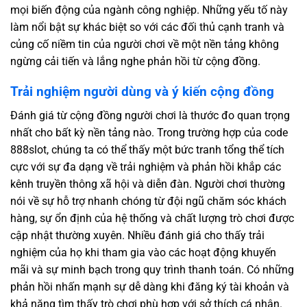
mọi biến động của ngành công nghiệp. Những yếu tố này
làm nổi bật sự khác biệt so với các đối thủ cạnh tranh và
củng cố niềm tin của người chơi về một nền tảng không
ngừng cải tiến và lắng nghe phản hồi từ cộng đồng.
Trải nghiệm người dùng và ý kiến cộng đồng
Đánh giá từ cộng đồng người chơi là thước đo quan trọng
nhất cho bất kỳ nền tảng nào. Trong trường hợp của code
888slot, chúng ta có thể thấy một bức tranh tổng thể tích
cực với sự đa dạng về trải nghiệm và phản hồi khắp các
kênh truyền thông xã hội và diễn đàn. Người chơi thường
nói về sự hỗ trợ nhanh chóng từ đội ngũ chăm sóc khách
hàng, sự ổn định của hệ thống và chất lượng trò chơi được
cập nhật thường xuyên. Nhiều đánh giá cho thấy trải
nghiệm của họ khi tham gia vào các hoạt động khuyến
mãi và sự minh bạch trong quy trình thanh toán. Có những
phản hồi nhấn mạnh sự dễ dàng khi đăng ký tài khoản và
khả năng tìm thấy trò chơi phù hợp với sở thích cá nhân.