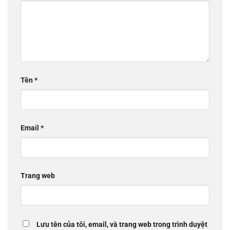
Tên
*
Email
*
Trang web
Lưu tên của tôi, email, và trang web trong trình duyệt