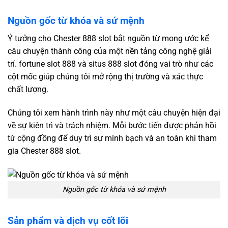
Nguồn gốc từ khóa và sứ mệnh
Ý tưởng cho Chester 888 slot bắt nguồn từ mong ước kể
câu chuyện thành công của một nền tảng công nghệ giải
trí. fortune slot 888 và situs 888 slot đóng vai trò như các
cột mốc giúp chúng tôi mở rộng thị trường và xác thực
chất lượng.
Chúng tôi xem hành trình này như một câu chuyện hiện đại
về sự kiên trì và trách nhiệm. Mỗi bước tiến được phản hồi
từ cộng đồng để duy trì sự minh bạch và an toàn khi tham
gia Chester 888 slot.
Nguồn gốc từ khóa và sứ mệnh
Sản phẩm và dịch vụ cốt lõi