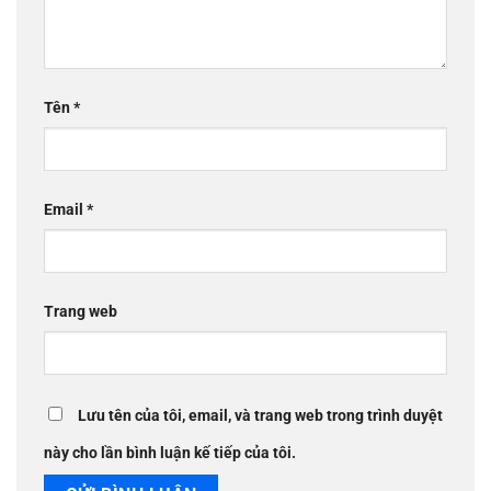
Tên
*
Email
*
Trang web
Lưu tên của tôi, email, và trang web trong trình duyệt
này cho lần bình luận kế tiếp của tôi.