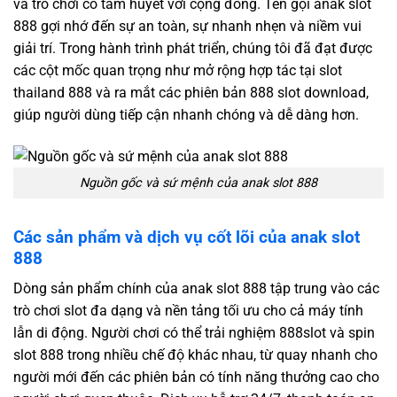
và trò chơi có tâm huyết với cộng đồng. Tên gọi anak slot
888 gợi nhớ đến sự an toàn, sự nhanh nhẹn và niềm vui
giải trí. Trong hành trình phát triển, chúng tôi đã đạt được
các cột mốc quan trọng như mở rộng hợp tác tại slot
thailand 888 và ra mắt các phiên bản 888 slot download,
giúp người dùng tiếp cận nhanh chóng và dễ dàng hơn.
Nguồn gốc và sứ mệnh của anak slot 888
Các sản phẩm và dịch vụ cốt lõi của anak slot
888
Dòng sản phẩm chính của anak slot 888 tập trung vào các
trò chơi slot đa dạng và nền tảng tối ưu cho cả máy tính
lẫn di động. Người chơi có thể trải nghiệm 888slot và spin
slot 888 trong nhiều chế độ khác nhau, từ quay nhanh cho
người mới đến các phiên bản có tính năng thưởng cao cho