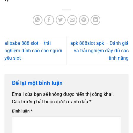
alibaba 888 slot – trải
apk 888slot apk – Đánh giá
nghiệm đỉnh cao cho người
và trải nghiệm đầy đủ các
yêu slot
tính năng
Để lại một bình luận
Email của bạn sẽ không được hiển thị công khai.
Các trường bắt buộc được đánh dấu
*
Bình luận
*