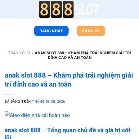
Chuyển
đến
nội
dung
ĐĂNG NHẬP
ĐĂNG KÝ
TRANG CHỦ
|
ANAK SLOT 888 – KHÁM PHÁ TRẢI NGHIỆM GIẢI TRÍ
ĐỈNH CAO VÀ AN TOÀN
anak slot 888 – Khám phá trải nghiệm giải
trí đỉnh cao và an toàn
ĐÃ ĐĂNG TRÊN
THÁNG 08 08, 2026
anak slot 888 – Tổng quan chủ đề và giá trị cốt
lõi