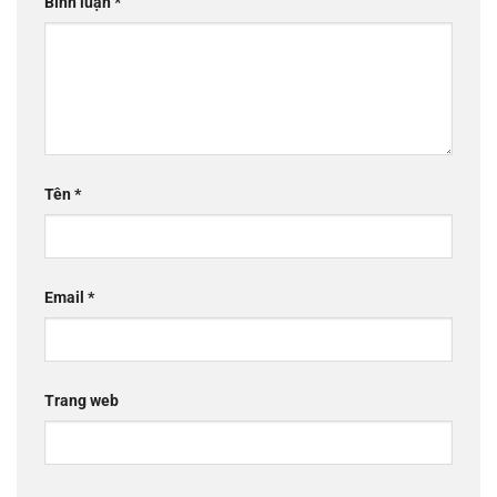
Bình luận
*
Tên
*
Email
*
Trang web