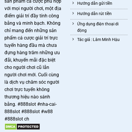
sản phẩm cá cược phù hợp
Hướng dẫn gửi tiền
với mọi người chơi, một địa
Hướng dẫn rút tiền
điểm giải trí đầy tính công
bằng và minh bạch. Không
Ứng dụng điện thoại di
chỉ mang đến những sản
động
phẩm cá cược giải trí trực
Tác giả : Lâm Minh Hậu
tuyến hàng đầu mà chưa
đựng hàng trăm những ưu
đãi, khuyến mãi đặc biệt
cho người chơi cũ lẫn
người chơi mới. Cuối cùng
là dịch vụ chăm sóc người
chơi trực tuyến không
thương hiệu nào sánh
bằng. #888slot #nha-cai-
888slot #888slot #w88
#888slot ch