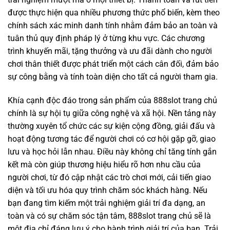
được thực hiện qua nhiều phương thức phổ biến, kèm theo
chính sách xác minh danh tính nhằm đảm bảo an toàn và
tuân thủ quy định pháp lý ở từng khu vực. Các chương
trình khuyến mãi, tặng thưởng và ưu đãi dành cho người
chơi thân thiết được phát triển một cách cân đối, đảm bảo
sự công bằng và tính toàn diện cho tất cả người tham gia.
Khía cạnh độc đáo trong sản phẩm của 888slot trang chủ
chính là sự hội tụ giữa công nghệ và xã hội. Nền tảng này
thường xuyên tổ chức các sự kiện cộng đồng, giải đấu và
hoạt động tương tác để người chơi có cơ hội gặp gỡ, giao
lưu và học hỏi lẫn nhau. Điều này không chỉ tăng tính gắn
kết mà còn giúp thương hiệu hiểu rõ hơn nhu cầu của
người chơi, từ đó cập nhật các trò chơi mới, cải tiến giao
diện và tối ưu hóa quy trình chăm sóc khách hàng. Nếu
bạn đang tìm kiếm một trải nghiệm giải trí đa dạng, an
toàn và có sự chăm sóc tận tâm, 888slot trang chủ sẽ là
một địa chỉ đáng lưu ý cho hành trình giải trí của bạn. Trải