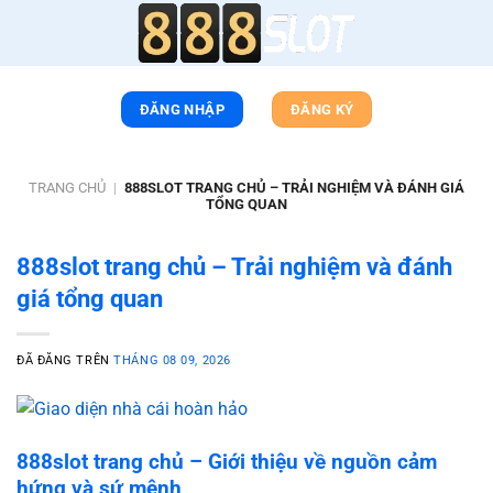
Chuyển
đến
nội
dung
ĐĂNG NHẬP
ĐĂNG KÝ
TRANG CHỦ
|
888SLOT TRANG CHỦ – TRẢI NGHIỆM VÀ ĐÁNH GIÁ
TỔNG QUAN
888slot trang chủ – Trải nghiệm và đánh
giá tổng quan
ĐÃ ĐĂNG TRÊN
THÁNG 08 09, 2026
888slot trang chủ – Giới thiệu về nguồn cảm
hứng và sứ mệnh