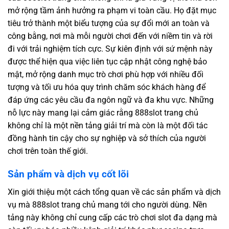
mở rộng tầm ảnh hưởng ra phạm vi toàn cầu. Họ đặt mục
tiêu trở thành một biểu tượng của sự đổi mới an toàn và
công bằng, nơi mà mỗi người chơi đến với niềm tin và rời
đi với trải nghiệm tích cực. Sự kiên định với sứ mệnh này
được thể hiện qua việc liên tục cập nhật công nghệ bảo
mật, mở rộng danh mục trò chơi phù hợp với nhiều đối
tượng và tối ưu hóa quy trình chăm sóc khách hàng để
đáp ứng các yêu cầu đa ngôn ngữ và đa khu vực. Những
nỗ lực này mang lại cảm giác rằng 888slot trang chủ
không chỉ là một nền tảng giải trí mà còn là một đối tác
đồng hành tin cậy cho sự nghiệp và sở thích của người
chơi trên toàn thế giới.
Sản phẩm và dịch vụ cốt lõi
Xin giới thiệu một cách tổng quan về các sản phẩm và dịch
vụ mà 888slot trang chủ mang tới cho người dùng. Nền
tảng này không chỉ cung cấp các trò chơi slot đa dạng mà