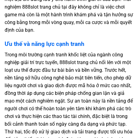
nghiệm 888slot trang chủ tại đây không chỉ là việc chơi
game mà còn là một hành trình khám phá và tận hưởng sự
công bằng trong mỗi vòng quay, mỗi ca cược và mỗi quyết
định của bạn.
Ưu thế và năng lực cạnh tranh
Trong môi trường cạnh tranh khốc liệt của ngành công
nghiệp giải trí trực tuyến, 888slot trang chủ nổi lên với một
loạt ưu thế được đầu tư bài bản và bền vững. Trước hết,
nền tảng sở hữu công nghệ bảo mật tiên tiến, cho phép dữ
liệu người chơi và giao dịch được mã hóa ở mức cao nhất,
đồng thời áp dụng các biện pháp chống gian lận và giả
mạo một cách nghiêm ngặt. Sự an toàn này là nền tảng để
người chơi có thể hoàn toàn yên tâm khi khám phá các trò
chơi và thực hiện các thao tác tài chính, đặc biệt là trong
bối cảnh thanh toán số ngày càng đa dạng và phức tạp.
Thứ hai, tốc độ xử lý giao dịch và tải trang được tối ưu hóa