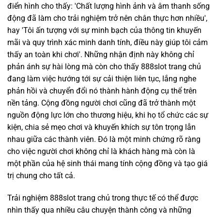
điển hình cho thấy: 'Chất lượng hình ảnh và âm thanh sống
động đã làm cho trải nghiệm trở nên chân thực hơn nhiều',
hay 'Tôi ấn tượng với sự minh bạch của thông tin khuyến
mãi và quy trình xác minh danh tính, điều này giúp tôi cảm
thấy an toàn khi chơi'. Những nhận định này không chỉ
phản ánh sự hài lòng mà còn cho thấy 888slot trang chủ
đang làm việc hướng tới sự cải thiện liên tục, lắng nghe
phản hồi và chuyển đổi nó thành hành động cụ thể trên
nền tảng. Cộng đồng người chơi cũng đã trở thành một
nguồn động lực lớn cho thương hiệu, khi họ tổ chức các sự
kiện, chia sẻ mẹo chơi và khuyến khích sự tôn trọng lẫn
nhau giữa các thành viên. Đó là một minh chứng rõ ràng
cho việc người chơi không chỉ là khách hàng mà còn là
một phần của hệ sinh thái mang tính cộng đồng và tạo giá
trị chung cho tất cả.
Trải nghiệm 888slot trang chủ trong thực tế có thể được
nhìn thấy qua nhiều câu chuyện thành công và những