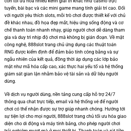
còn tối ưu hóa nhiều kênh giải trí khác như casino trực
tuyến, bài bạc và các mini game mang tính giải trí cao. Đối
với người yêu thích slots, mỗi trò chơi được thiết kế với chủ
đề khác nhau, đồ họa đẹp mắt, hiệu ứng sống động và cơ
chế thanh toán nhanh nhạy, giúp người chơi dễ dàng tham
gia và duy trì nhịp độ chơi mà không bị gián đoạn. Về mặt
công nghệ, 888slot trang chủ ứng dụng các thuật toán
RNG được kiểm định để đảm bảo tính công bằng và sự
ngẫu nhiên của kết quả, đồng thời áp dụng các lớp bảo
mật như mã hóa cấp cao, xác thực hai yếu tố và hệ thống
giám sát gian lận nhằm bảo vệ tài sản và dữ liệu người
dùng.
Về dịch vụ người dùng, nền tảng cung cấp hỗ trợ 24/7
thông qua chat trực tiếp, email và hệ thống vé để người
chơi có thể nhận được sự trợ giúp nhanh chóng. Hướng tới
sự tiện lợi cho mọi người, 888slot trang chủ tối ưu hóa giao
diện cho di động và máy tính bảng, cho phép người chơi
trải nghiệm mượt mà ở mọi thiết bị. Thanh toán và rút tiền