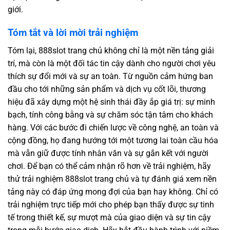
giới.
Tóm tắt và lời mời trải nghiệm
Tóm lại, 888slot trang chủ không chỉ là một nền tảng giải
trí, mà còn là một đối tác tin cậy dành cho người chơi yêu
thích sự đổi mới và sự an toàn. Từ nguồn cảm hứng ban
đầu cho tới những sản phẩm và dịch vụ cốt lõi, thương
hiệu đã xây dựng một hệ sinh thái đầy ắp giá trị: sự minh
bạch, tính công bằng và sự chăm sóc tận tâm cho khách
hàng. Với các bước đi chiến lược về công nghệ, an toàn và
cộng đồng, họ đang hướng tới một tương lai toàn cầu hóa
mà vẫn giữ được tính nhân văn và sự gắn kết với người
chơi. Để bạn có thể cảm nhận rõ hơn về trải nghiệm, hãy
thử trải nghiệm 888slot trang chủ và tự đánh giá xem nền
tảng này có đáp ứng mong đợi của bạn hay không. Chỉ có
trải nghiệm trực tiếp mới cho phép bạn thấy được sự tinh
tế trong thiết kế, sự mượt mà của giao diện và sự tin cậy