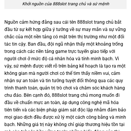
Khởi nguồn của 888slot trang chủ và sứ mệnh
Nguồn cảm hứng đằng sau cái tên 888slot trang chủ bắt
đầu từ sự kết hợp giữa ý tưởng về sự may mắn và sự vững
chắc của một nền tảng có mặt trên thị trường như một đối
tác tin cậy. Ban đầu, đội ngũ nhận thấy một khoảng trống
trong cách các nền tảng game trực tuyến giao tiếp với
người chơi ở mức độ cá nhân hóa và tính minh bạch. Vì
vậy, sứ mệnh được viết rõ trên bảng kế hoạch là tạo ra một
không gian mà người chơi có thể tìm thấy niềm vui, cảm
nhận sự an toàn và tin tưởng tuyệt đối thông qua các quy
trình thanh toán, quản trị trò chơi và chăm sóc khách hàng
chu đáo. Bên cạnh đó, 888slot trang chủ mong muốn đi
đầu về chuẩn mực an toàn, áp dụng công nghệ mã hóa
tiên tiến và các biện pháp giám sát độc lập nhằm đảm bảo
mọi giao dịch đều được xử lý một cách công bằng và minh
bạch. Những giá trị này không chỉ giúp thương hiệu tồn tại