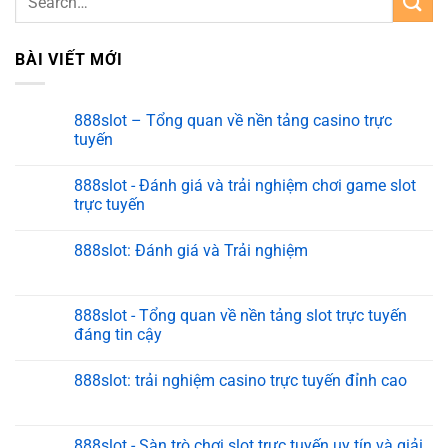
BÀI VIẾT MỚI
888slot – Tổng quan về nền tảng casino trực
tuyến
888slot - Đánh giá và trải nghiệm chơi game slot
trực tuyến
888slot: Đánh giá và Trải nghiệm
888slot - Tổng quan về nền tảng slot trực tuyến
đáng tin cậy
888slot: trải nghiệm casino trực tuyến đỉnh cao
888slot - Sàn trò chơi slot trực tuyến uy tín và giải