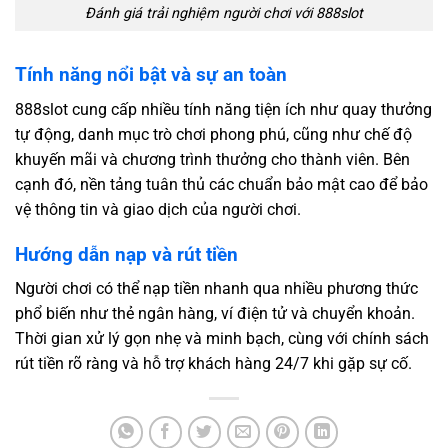
Đánh giá trải nghiệm người chơi với 888slot
Tính năng nổi bật và sự an toàn
888slot cung cấp nhiều tính năng tiện ích như quay thưởng
tự động, danh mục trò chơi phong phú, cũng như chế độ
khuyến mãi và chương trình thưởng cho thành viên. Bên
cạnh đó, nền tảng tuân thủ các chuẩn bảo mật cao để bảo
vệ thông tin và giao dịch của người chơi.
Hướng dẫn nạp và rút tiền
Người chơi có thể nạp tiền nhanh qua nhiều phương thức
phổ biến như thẻ ngân hàng, ví điện tử và chuyển khoản.
Thời gian xử lý gọn nhẹ và minh bạch, cùng với chính sách
rút tiền rõ ràng và hỗ trợ khách hàng 24/7 khi gặp sự cố.