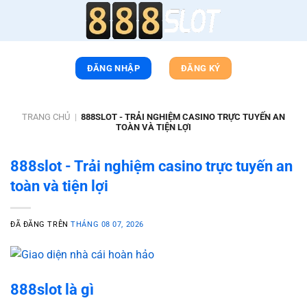
Chuyển
đến
nội
dung
ĐĂNG NHẬP
ĐĂNG KÝ
TRANG CHỦ
|
888SLOT - TRẢI NGHIỆM CASINO TRỰC TUYẾN AN
TOÀN VÀ TIỆN LỢI
888slot - Trải nghiệm casino trực tuyến an
toàn và tiện lợi
ĐÃ ĐĂNG TRÊN
THÁNG 08 07, 2026
888slot là gì