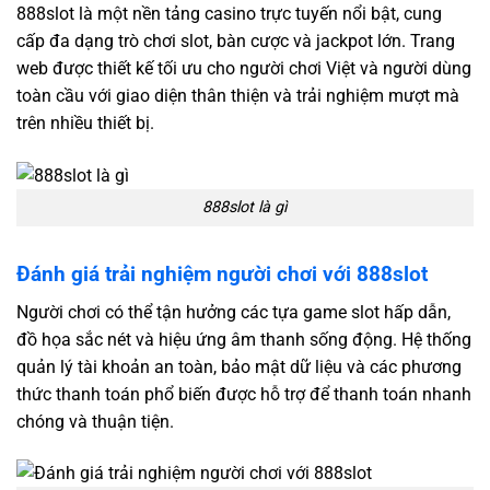
888slot là một nền tảng casino trực tuyến nổi bật, cung
cấp đa dạng trò chơi slot, bàn cược và jackpot lớn. Trang
web được thiết kế tối ưu cho người chơi Việt và người dùng
toàn cầu với giao diện thân thiện và trải nghiệm mượt mà
trên nhiều thiết bị.
888slot là gì
Đánh giá trải nghiệm người chơi với 888slot
Người chơi có thể tận hưởng các tựa game slot hấp dẫn,
đồ họa sắc nét và hiệu ứng âm thanh sống động. Hệ thống
quản lý tài khoản an toàn, bảo mật dữ liệu và các phương
thức thanh toán phổ biến được hỗ trợ để thanh toán nhanh
chóng và thuận tiện.