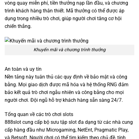
vòng quay miễn phí, tiền thưởng nạp lần đầu, và chương
trình khách hàng thân thiết. Mã thưởng có thể được áp
dụng trong nhiều trò chơi, giúp người chơi tăng cơ hội
chiến thắng.
Khuyến mãi và chương trình thưởng
An toàn và uy tín
Nền tảng này tuân thủ các quy định về bảo mật và công
bằng. Mọi giao dịch được mã hóa và hệ thống RNG đảm
bảo kết quả trò chơi ngẫu nhiên và công bằng cho mọi
người chơi. Đội ngũ hỗ trợ khách hàng sẵn sàng 24/7.
Tổng quan về các trò chơi slots
888slot cung cấp bộ sưu tập slot đa dạng từ các nhà cung
cấp hàng đầu như Microgaming, NetEnt, Pragmatic Play,
và Betsoft. Người chơi có thể tìm kiếm theo chủ đề, tính