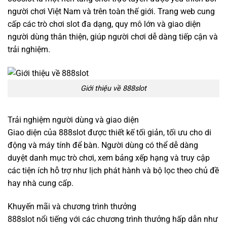
người chơi Việt Nam và trên toàn thế giới. Trang web cung
cấp các trò chơi slot đa dạng, quy mô lớn và giao diện
người dùng thân thiện, giúp người chơi dễ dàng tiếp cận và
trải nghiệm.
Giới thiệu về 888slot
Trải nghiệm người dùng và giao diện
Giao diện của 888slot được thiết kế tối giản, tối ưu cho di
động và máy tính để bàn. Người dùng có thể dễ dàng
duyệt danh mục trò chơi, xem bảng xếp hạng và truy cập
các tiện ích hỗ trợ như lịch phát hành và bộ lọc theo chủ đề
hay nhà cung cấp.
Khuyến mãi và chương trình thưởng
888slot nổi tiếng với các chương trình thưởng hấp dẫn như