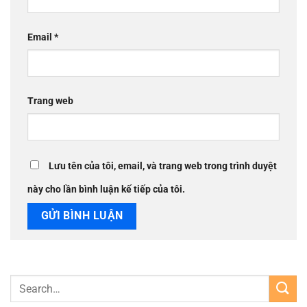
Email
*
Trang web
Lưu tên của tôi, email, và trang web trong trình duyệt
này cho lần bình luận kế tiếp của tôi.