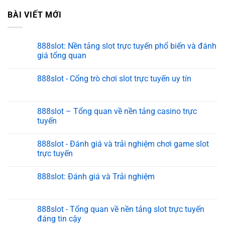
BÀI VIẾT MỚI
888slot: Nền tảng slot trực tuyến phổ biến và đánh
giá tổng quan
888slot - Cổng trò chơi slot trực tuyến uy tín
888slot – Tổng quan về nền tảng casino trực
tuyến
888slot - Đánh giá và trải nghiệm chơi game slot
trực tuyến
888slot: Đánh giá và Trải nghiệm
888slot - Tổng quan về nền tảng slot trực tuyến
đáng tin cậy