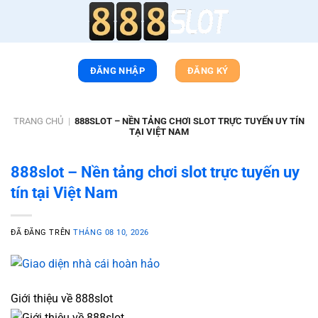
Chuyển
đến
nội
dung
ĐĂNG NHẬP
ĐĂNG KÝ
TRANG CHỦ
|
888SLOT – NỀN TẢNG CHƠI SLOT TRỰC TUYẾN UY TÍN
TẠI VIỆT NAM
888slot – Nền tảng chơi slot trực tuyến uy
tín tại Việt Nam
ĐÃ ĐĂNG TRÊN
THÁNG 08 10, 2026
Giới thiệu về 888slot