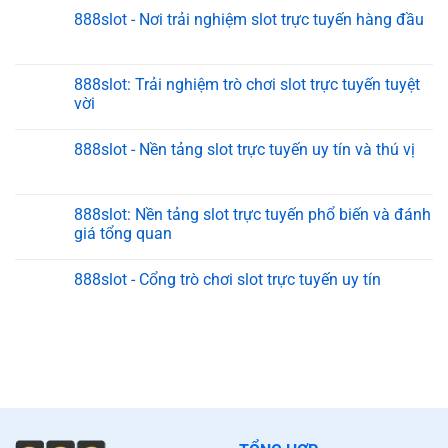
888slot - Nơi trải nghiệm slot trực tuyến hàng đầu
888slot: Trải nghiệm trò chơi slot trực tuyến tuyệt
vời
888slot - Nền tảng slot trực tuyến uy tín và thú vị
888slot: Nền tảng slot trực tuyến phổ biến và đánh
giá tổng quan
888slot - Cổng trò chơi slot trực tuyến uy tín