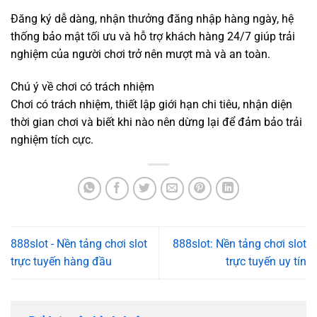
Đăng ký dễ dàng, nhận thưởng đăng nhập hàng ngày, hệ
thống bảo mật tối ưu và hỗ trợ khách hàng 24/7 giúp trải
nghiệm của người chơi trở nên mượt mà và an toàn.
Chú ý về chơi có trách nhiệm
Chơi có trách nhiệm, thiết lập giới hạn chi tiêu, nhận diện
thời gian chơi và biết khi nào nên dừng lại để đảm bảo trải
nghiệm tích cực.
888slot - Nền tảng chơi slot
888slot: Nền tảng chơi slot
trực tuyến hàng đầu
trực tuyến uy tín