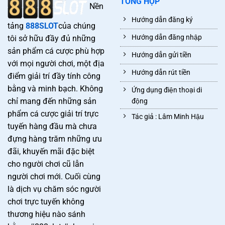
TỔNG HỢP
Nền
Hướng dẫn đăng ký
tảng
888SLOT
của chúng
Hướng dẫn đăng nhập
tôi sở hữu đầy đủ những
sản phẩm cá cược phù hợp
Hướng dẫn gửi tiền
với mọi người chơi, một địa
Hướng dẫn rút tiền
điểm giải trí đầy tính công
bằng và minh bạch. Không
Ứng dụng điện thoại di
chỉ mang đến những sản
động
phẩm cá cược giải trí trực
Tác giả : Lâm Minh Hậu
tuyến hàng đầu mà chưa
đựng hàng trăm những ưu
đãi, khuyến mãi đặc biệt
cho người chơi cũ lẫn
người chơi mới. Cuối cùng
là dịch vụ chăm sóc người
chơi trực tuyến không
thương hiệu nào sánh