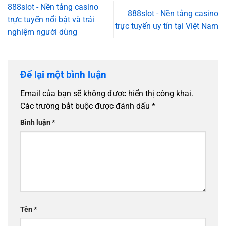
888slot - Nền tảng casino
888slot - Nền tảng casino
trực tuyến nổi bật và trải
trực tuyến uy tín tại Việt Nam
nghiệm người dùng
Để lại một bình luận
Email của bạn sẽ không được hiển thị công khai.
Các trường bắt buộc được đánh dấu
*
Bình luận
*
Tên
*