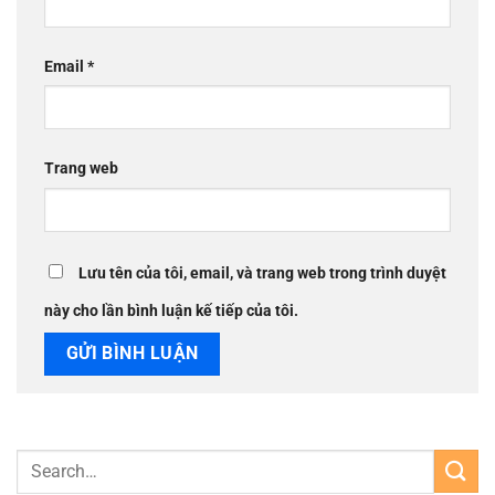
Email
*
Trang web
Lưu tên của tôi, email, và trang web trong trình duyệt
này cho lần bình luận kế tiếp của tôi.