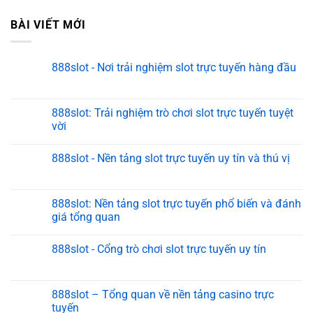
BÀI VIẾT MỚI
888slot - Nơi trải nghiệm slot trực tuyến hàng đầu
888slot: Trải nghiệm trò chơi slot trực tuyến tuyệt
vời
888slot - Nền tảng slot trực tuyến uy tín và thú vị
888slot: Nền tảng slot trực tuyến phổ biến và đánh
giá tổng quan
888slot - Cổng trò chơi slot trực tuyến uy tín
888slot – Tổng quan về nền tảng casino trực
tuyến