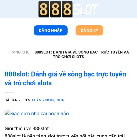
Chuyển
đến
nội
dung
ĐĂNG NHẬP
ĐĂNG KÝ
TRANG CHỦ
|
888SLOT: ĐÁNH GIÁ VỀ SÒNG BẠC TRỰC TUYẾN VÀ
TRÒ CHƠI SLOTS
888slot: Đánh giá về sòng bạc trực tuyến
và trò chơi slots
ĐÃ ĐĂNG TRÊN
THÁNG 08 08, 2026
Giới thiệu về 888slot
888slot là nền tảng slot trực tuyến nổi bật, cung cấp trải