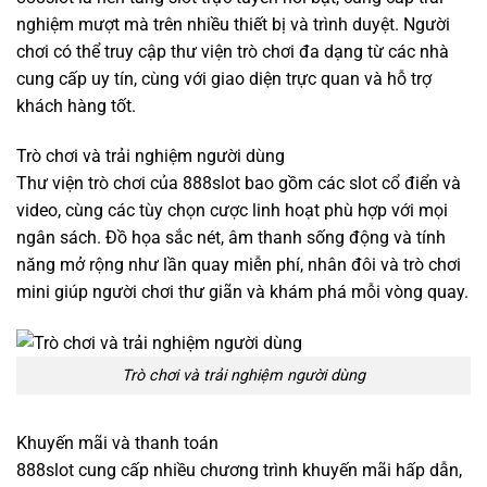
nghiệm mượt mà trên nhiều thiết bị và trình duyệt. Người
chơi có thể truy cập thư viện trò chơi đa dạng từ các nhà
cung cấp uy tín, cùng với giao diện trực quan và hỗ trợ
khách hàng tốt.
Trò chơi và trải nghiệm người dùng
Thư viện trò chơi của 888slot bao gồm các slot cổ điển và
video, cùng các tùy chọn cược linh hoạt phù hợp với mọi
ngân sách. Đồ họa sắc nét, âm thanh sống động và tính
năng mở rộng như lần quay miễn phí, nhân đôi và trò chơi
mini giúp người chơi thư giãn và khám phá mỗi vòng quay.
Trò chơi và trải nghiệm người dùng
Khuyến mãi và thanh toán
888slot cung cấp nhiều chương trình khuyến mãi hấp dẫn,