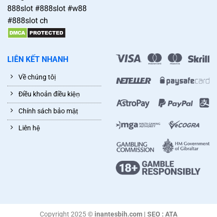
888slot #888slot #w88
#888slot ch
LIÊN KẾT NHANH
Về chúng tôị
Điều khoản điều kiệṇ
Chính sách bảo mậṭ
Liên hệ̣
Copyright 2025 ©
inantesbih.com | SEO : ATA