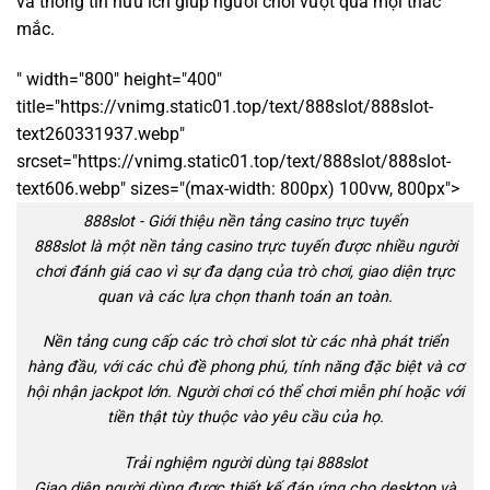
và thông tin hữu ích giúp người chơi vượt qua mọi thắc
mắc.
" width="800" height="400"
title="https://vnimg.static01.top/text/888slot/888slot-
text260331937.webp"
srcset="https://vnimg.static01.top/text/888slot/888slot-
text606.webp" sizes="(max-width: 800px) 100vw, 800px">
888slot - Giới thiệu nền tảng casino trực tuyến
888slot là một nền tảng casino trực tuyến được nhiều người
chơi đánh giá cao vì sự đa dạng của trò chơi, giao diện trực
quan và các lựa chọn thanh toán an toàn.
Nền tảng cung cấp các trò chơi slot từ các nhà phát triển
hàng đầu, với các chủ đề phong phú, tính năng đặc biệt và cơ
hội nhận jackpot lớn. Người chơi có thể chơi miễn phí hoặc với
tiền thật tùy thuộc vào yêu cầu của họ.
Trải nghiệm người dùng tại 888slot
Giao diện người dùng được thiết kế đáp ứng cho desktop và