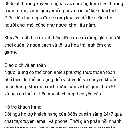
888slot thường xuyên tung ra các chương trình tiền thưởng
chào mừng, vòng quay miễn phí và các sự kiện đặc biệt.
Điều kiện tham gia được công khai và dễ tiếp cận cho
người chơi mới cũng như người chơi lâu năm.
Khuyến mãi đi kèm với điều kiện cược rõ ràng, giúp người
chơi quản lý ngân sách và tối ưu hóa trải nghiệm chơi
game.
Giao dịch và an toàn
Người dùng có thể chọn nhiều phương thức thanh toán
phổ biến, từ thẻ tín dụng đến ví điện tử và chuyển khoản
ngân hàng. Mọi giao dịch được bảo vệ bởi giao thức SSL
và bạn có thể rút tiền nhanh chóng theo yêu cầu.
Hỗ trợ khách hàng
Đội ngũ hỗ trợ khách hàng của 888slot sẵn sàng 24/7 qua
chat trực tuyến, email và phone. Thời gian phản hồi nhanh