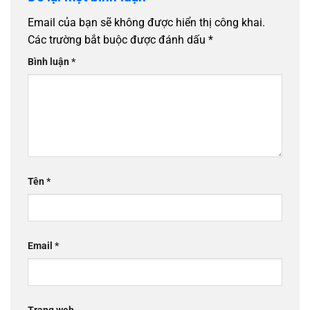
Email của bạn sẽ không được hiển thị công khai.
Các trường bắt buộc được đánh dấu
*
Bình luận
*
Tên
*
Email
*