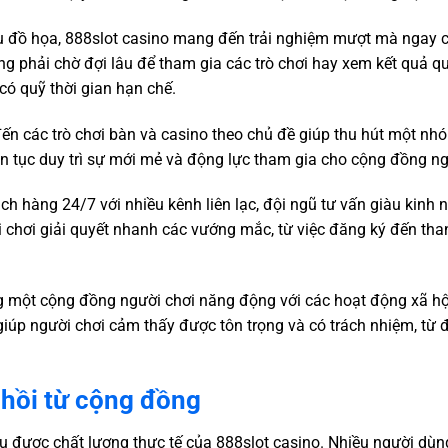
i ưu đồ họa, 888slot casino mang đến trải nghiệm mượt mà ngay c
ông phải chờ đợi lâu để tham gia các trò chơi hay xem kết quả q
có quỹ thời gian hạn chế.
đến các trò chơi bàn và casino theo chủ đề giúp thu hút một nh
iên tục duy trì sự mới mẻ và động lực tham gia cho cộng đồng ng
ch hàng 24/7 với nhiều kênh liên lạc, đội ngũ tư vấn giàu kinh
i chơi giải quyết nhanh các vướng mắc, từ việc đăng ký đến tha
 một cộng đồng người chơi năng động với các hoạt động xã hội
giúp người chơi cảm thấy được tôn trọng và có trách nhiệm, từ
 hồi từ cộng đồng
u được chất lượng thực tế của 888slot casino. Nhiều người dùn