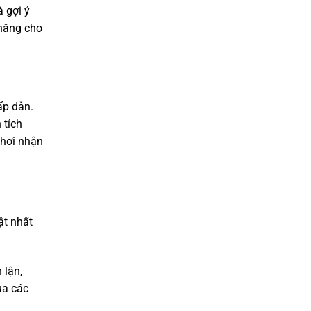
 gợi ý
 năng cho
ấp dẫn.
 tích
chơi nhận
ật nhất
 lận,
ua các