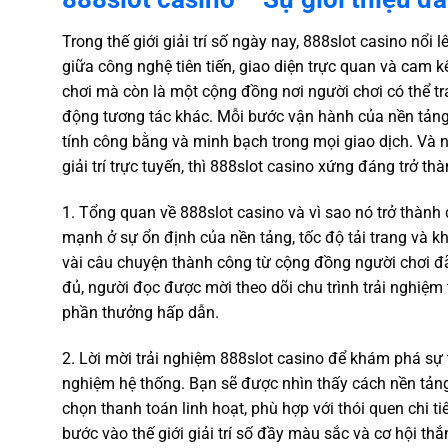
Trong thế giới giải trí số ngày nay, 888slot casino nổ
giữa công nghệ tiên tiến, giao diện trực quan và cam k
chơi mà còn là một cộng đồng nơi người chơi có thể trả
động tương tác khác. Mỗi bước vận hành của nền tảng 
tính công bằng và minh bạch trong mọi giao dịch. Và 
giải trí trực tuyến, thì 888slot casino xứng đáng trở t
1. Tổng quan về 888slot casino và vì sao nó trở thàn
mạnh ở sự ổn định của nền tảng, tốc độ tải trang và kh
vài câu chuyện thành công từ cộng đồng người chơi đã
đủ, người đọc được mời theo dõi chu trình trải nghiệm
phần thưởng hấp dẫn.
2. Lời mời trải nghiệm 888slot casino để khám phá sự 
nghiệm hệ thống. Bạn sẽ được nhìn thấy cách nền tảng t
chọn thanh toán linh hoạt, phù hợp với thói quen chi 
bước vào thế giới giải trí số đầy màu sắc và cơ hội th