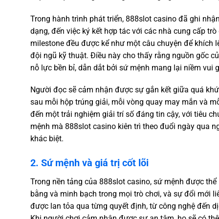
Trong hành trình phát triển, 888slot casino đã ghi nhậ
dạng, đến việc ký kết hợp tác với các nhà cung cấp t
milestone đều được kể như một câu chuyện để khích l
đội ngũ kỹ thuật. Điều này cho thấy rằng nguồn gốc c
nỗ lực bền bỉ, dẫn dắt bởi sứ mệnh mang lại niềm vui gi
Người đọc sẽ cảm nhận được sự gắn kết giữa quá khứ, h
sau mỗi hộp trúng giải, mỗi vòng quay may mắn và mỗ
đến một trải nghiệm giải trí số đáng tin cậy, với tiêu 
mệnh mà 888slot casino kiên trì theo đuổi ngày qua n
khác biệt.
2. Sứ mệnh và giá trị cốt lõi
Trong nền tảng của 888slot casino, sứ mệnh được thể 
bằng và minh bạch trong mọi trò chơi, và sự đổi mới li
được lan tỏa qua từng quyết định, từ công nghệ đến dịc
Khi người chơi cảm nhận được sự an tâm, họ sẽ có th