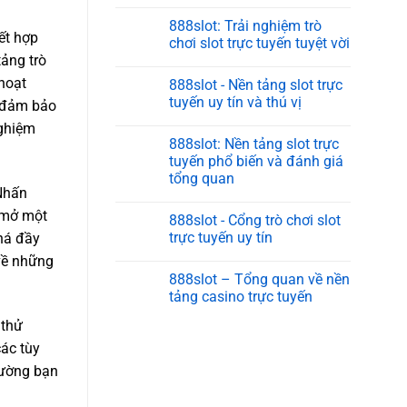
888slot: Trải nghiệm trò
ết hợp
chơi slot trực tuyến tuyệt vời
tảng trò
 hoạt
888slot - Nền tảng slot trực
tuyến uy tín và thú vị
i đảm bảo
nghiệm
888slot: Nền tảng slot trực
tuyến phổ biến và đánh giá
tổng quan
 Nhấn
i mở một
888slot - Cổng trò chơi slot
trực tuyến uy tín
phá đầy
 về những
888slot – Tổng quan về nền
tảng casino trực tuyến
 thử
các tùy
đường bạn