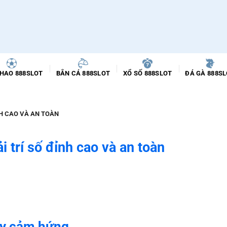
THAO 888SLOT
BẮN CÁ 888SLOT
XỔ SỐ 888SLOT
ĐÁ GÀ 888S
NH CAO VÀ AN TOÀN
i trí số đỉnh cao và an toàn
đầy cảm hứng