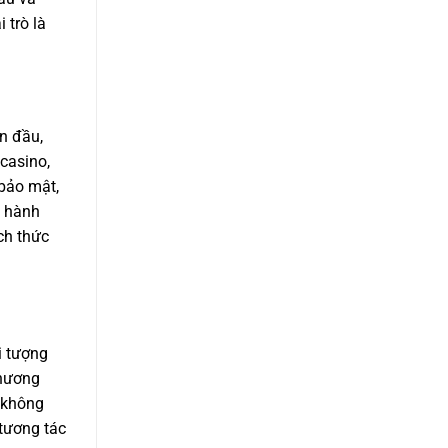
 trò là
n đầu,
casino,
bảo mật,
t hành
ch thức
i tượng
chương
y không
tương tác