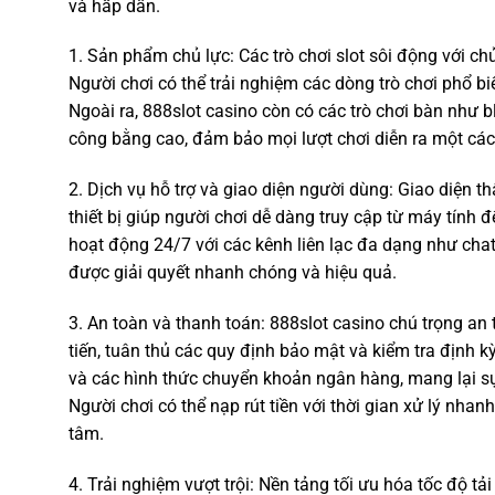
và hấp dẫn.
1. Sản phẩm chủ lực: Các trò chơi slot sôi động với c
Người chơi có thể trải nghiệm các dòng trò chơi phổ b
Ngoài ra, 888slot casino còn có các trò chơi bàn như bl
công bằng cao, đảm bảo mọi lượt chơi diễn ra một cá
2. Dịch vụ hỗ trợ và giao diện người dùng: Giao diện t
thiết bị giúp người chơi dễ dàng truy cập từ máy tính 
hoạt động 24/7 với các kênh liên lạc đa dạng như chat
được giải quyết nhanh chóng và hiệu quả.
3. An toàn và thanh toán: 888slot casino chú trọng an
tiến, tuân thủ các quy định bảo mật và kiểm tra định k
và các hình thức chuyển khoản ngân hàng, mang lại sự
Người chơi có thể nạp rút tiền với thời gian xử lý nhanh
tâm.
4. Trải nghiệm vượt trội: Nền tảng tối ưu hóa tốc độ tải