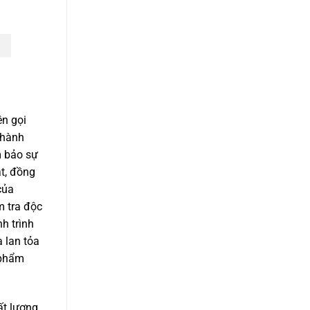
ên gọi
 hành
m bảo sự
t, đồng
của
m tra độc
h trình
 lan tỏa
 phẩm
ất lượng