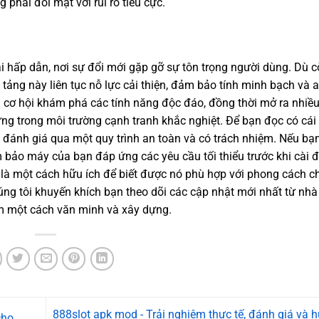
phải đối mặt với rủi ro tiêu cực.
 hấp dẫn, nơi sự đổi mới gặp gỡ sự tôn trọng người dùng. Dù c
tảng này liên tục nỗ lực cải thiện, đảm bảo tính minh bạch và 
 cơ hội khám phá các tính năng độc đáo, đồng thời mở ra nhiều
ng trong môi trường cạnh tranh khắc nghiệt. Để bạn đọc có cái 
nh đánh giá qua một quy trình an toàn và có trách nhiệm. Nếu b
m bảo máy của bạn đáp ứng các yêu cầu tối thiểu trước khi cài 
là một cách hữu ích để biết được nó phù hợp với phong cách c
g tôi khuyến khích bạn theo dõi các cập nhật mới nhất từ nhà
iệm một cách văn minh và xây dựng.
888slot apk mod - Trải nghiệm thực tế, đánh giá và 
cho