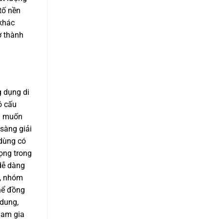
tố nền
 khác
ở thành
g dụng di
ó cấu
ng muốn
 sàng giải
 dùng có
ọng trong
dễ dàng
t, nhóm
thể đồng
 dung,
ham gia