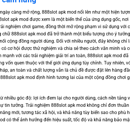
ộng ngày càng mở rộng, 888slot apk mod nổi lên như một hiện tư
888slot apk mod được xem là một biến thể của ứng dụng gốc, nơi
trải nghiệm chơi game, đồng thời mở rộng phạm vi sử dụng với c
g chữ 888slot apk mod đã trở thành một biểu tượng cho ý tưởng 
nối cộng đồng người dùng. Đối với nhiều người, đây không chỉ 
ạo có cơ hội được thử nghiệm và chia sẻ theo cách văn minh và c
h mạnh với các trải nghiệm giải trí an toàn, 888slot apk mod đ
 vốn quen thuộc với thế giới ứng dụng tùy chỉnh. Tuy nhiên, vớ
háp, an toàn và chất lượng vẫn là chủ đề được đặt lên hàng đầu
mà 888slot apk mod định hình tương lai của một cộng đồng chơi 
từ nhiều góc độ: lợi ích đem lại cho người dùng, cách nền tảng 
ự tin tưởng. Trải nghiệm 888slot apk mod không chỉ đơn thuần 
năng mới, tương tác xã hội, và khả năng tùy biến sao cho phù h
 có thể ảnh hưởng đến hiệu suất, tốc độ và khả năng bảo mật,