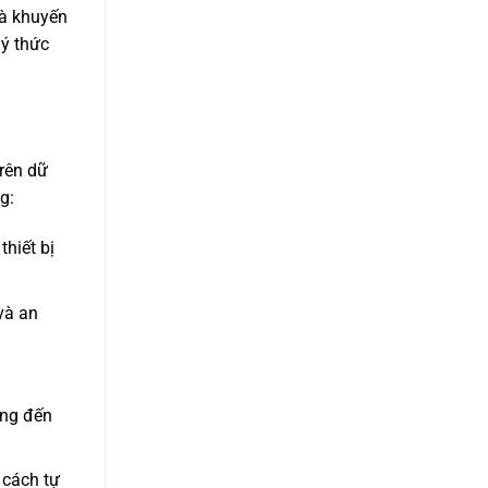
và khuyến
 ý thức
trên dữ
g:
thiết bị
và an
ởng đến
 cách tự