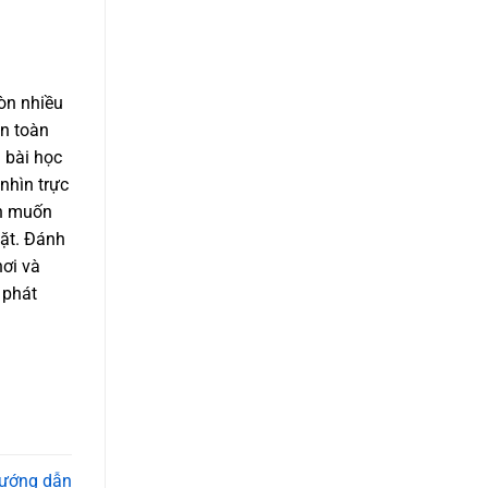
òn nhiều
an toàn
 bài học
nhìn trực
ạn muốn
đặt. Đánh
hơi và
 phát
hướng dẫn