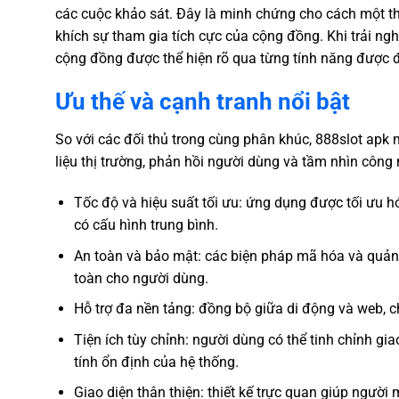
các cuộc khảo sát. Đây là minh chứng cho cách một th
khích sự tham gia tích cực của cộng đồng. Khi trải ng
cộng đồng được thể hiện rõ qua từng tính năng được 
Ưu thế và cạnh tranh nổi bật
So với các đối thủ trong cùng phân khúc, 888slot apk 
liệu thị trường, phản hồi người dùng và tầm nhìn công
Tốc độ và hiệu suất tối ưu: ứng dụng được tối ưu hóa
có cấu hình trung bình.
An toàn và bảo mật: các biện pháp mã hóa và quản 
toàn cho người dùng.
Hỗ trợ đa nền tảng: đồng bộ giữa di động và web, c
Tiện ích tùy chỉnh: người dùng có thể tinh chỉnh g
tính ổn định của hệ thống.
Giao diện thân thiện: thiết kế trực quan giúp ngườ