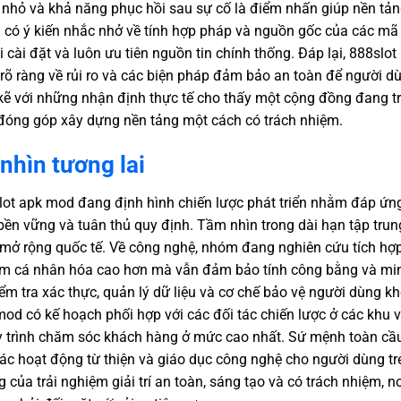
 nhỏ và khả năng phục hồi sau sự cố là điểm nhấn giúp nền tảng
g có ý kiến nhắc nhở về tính hợp pháp và nguồn gốc của các m
 cài đặt và luôn ưu tiên nguồn tin chính thống. Đáp lại, 888slo
rõ ràng về rủi ro và các biện pháp đảm bảo an toàn để người d
kẽ với những nhận định thực tế cho thấy một cộng đồng đang t
g đóng góp xây dựng nền tảng một cách có trách nhiệm.
nhìn tương lai
lot apk mod đang định hình chiến lược phát triển nhằm đáp ứn
ền vững và tuân thủ quy định. Tầm nhìn trong dài hạn tập trun
à mở rộng quốc tế. Về công nghệ, nhóm đang nghiên cứu tích hợp 
hiệm cá nhân hóa cao hơn mà vẫn đảm bảo tính công bằng và mi
m tra xác thực, quản lý dữ liệu và cơ chế bảo vệ người dùng k
mod có kế hoạch phối hợp với các đối tác chiến lược ở các khu 
y trình chăm sóc khách hàng ở mức cao nhất. Sứ mệnh toàn cầ
ác hoạt động từ thiện và giáo dục công nghệ cho người dùng trẻ
của trải nghiệm giải trí an toàn, sáng tạo và có trách nhiệm, n